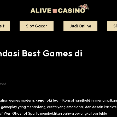
sit
Slot Gacor
Judi Online
S
dasi Best Games di
ized
Station games modern.
kenahoki login
Konsol handheld ini menampilkan
 gameplay yang menantang, cerita yang emosional, dan desain karakte
od of War: Ghost of Sparta membuktikan bahwa perangkat portable