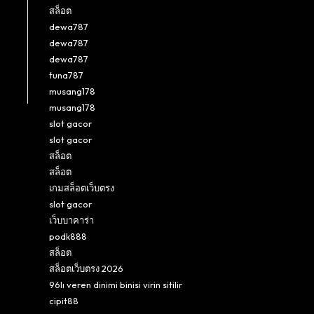
สล็อต
dewa787
dewa787
dewa787
tuna787
musang178
musang178
slot gacor
slot gacor
สล็อต
สล็อต
เกมสล็อตเว็บตรง
slot gacor
เว็บบาคาร่า
podk888
สล็อต
สล็อตเว็บตรง 2026
96lı veren dinimi binisi virin sitilir
cipit88