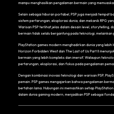
mampu menghasilkan pengalaman bermain yang memuaskan, 
Selain sebagai hiburan portabel, PSP juga menjadi tempat
sistem pertarungan, eksplorasi dunia, dan mekanik RPG yan
Warisan PSP terlihat jelas dalam desain level, storytellin
bermain tidak selalu bergantung pada teknologi, melainkan
PlayStation games modern menghadirkan dunia yang lebih lua
Horizon Forbidden West dan The Last of Us Part II menun
bermain yang lebih kompleks dan imersif. Walaupun teknolog
pertarungan, eksplorasi, dan fokus pada pengalaman pem
Dengan kombinasi inovasi teknologi dan warisan PSP, Pla
pemain. PSP games mengajarkan bahwa pengalaman bermain y
bertahan lama. Hubungan ini memastikan setiap PlayStatio
dalam dunia gaming modern, menjadikan PSP sebagai fondasi