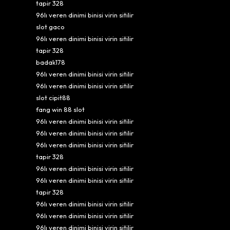
tapir 328
96lı veren dinimi binisi virin sitilir
slot gaco
96lı veren dinimi binisi virin sitilir
tapir 328
badak178
96lı veren dinimi binisi virin sitilir
96lı veren dinimi binisi virin sitilir
slot cipit88
fang win 88 slot
96lı veren dinimi binisi virin sitilir
96lı veren dinimi binisi virin sitilir
96lı veren dinimi binisi virin sitilir
tapir 328
96lı veren dinimi binisi virin sitilir
96lı veren dinimi binisi virin sitilir
tapir 328
96lı veren dinimi binisi virin sitilir
96lı veren dinimi binisi virin sitilir
96lı veren dinimi binisi virin sitilir