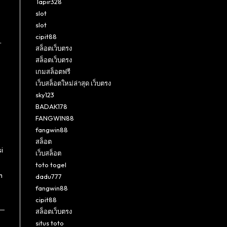
Tapir328
slot
slot
cipit88
.
สล็อตเว็บตรง
สล็อตเว็บตรง
เกมสล็อตฟรี
เว็บสล็อตใหม่ล่าสุด เว็บตรง
sky123
BADAK178
FANGWIN88
fangwin88
สล็อต
i
เว็บสล็อต
toto togel
m
dadu777
fangwin88
cipit88
สล็อตเว็บตรง
situs toto