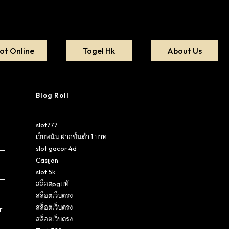
lot Online
Togel Hk
About Us
Blog Roll
slot777
เว็บพนัน ฝากขั้นต่ำ 1 บาท
slot gacor 4d
Casijon
slot 5k
สล็อตpgแท้
สล็อตเว็บตรง
สล็อตเว็บตรง
r
สล็อตเว็บตรง