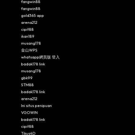
fangwin88
fangwin88
gold365 app
arena212
cipit88
ikan189
musang178
金山WPS
whatsapp網頁版 登入
badak178 link
musang178
gbk99
STM88
badak178 link
arena212
Ini situs penipuan
VGOWIN
badak178 link
cipit88
Tikus4D