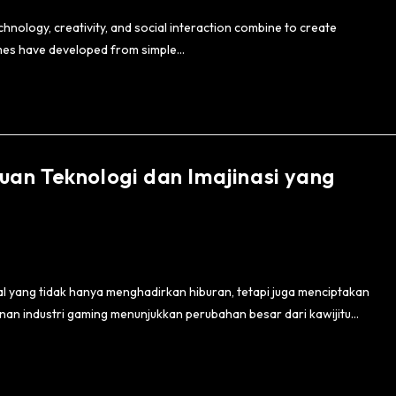
ology, creativity, and social interaction combine to create
mes have developed from simple…
uan Teknologi dan Imajinasi yang
yang tidak hanya menghadirkan hiburan, tetapi juga menciptakan
alanan industri gaming menunjukkan perubahan besar dari kawijitu…