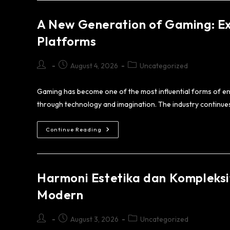
A New Generation of Gaming: Exp
Platforms
August 4, 2026
Uncategorized
Gaming has become one of the most influential forms of ent
through technology and imagination. The industry continues
Continue Reading
Harmoni Estetika dan Kompleksi
Modern
August 3, 2026
Uncategorized