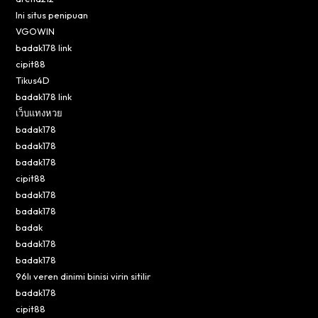
Ini situs penipuan
VGOWIN
badak178 link
cipit88
Tikus4D
badak178 link
เว็บแทงหวย
badak178
badak178
badak178
cipit88
badak178
badak178
badak
badak178
badak178
96lı veren dinimi binisi virin sitilir
badak178
cipit88