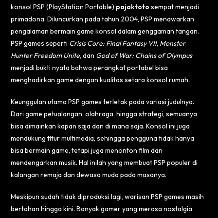
konsol PSP (PlayStation Portable)
pajaktoto
sempat menjadi
primadona. Diluncurkan pada tahun 2004, PSP menawarkan
pengalaman bermain game konsol dalam genggaman tangan.
PSP games seperti
Crisis Core: Final Fantasy VII
,
Monster
Hunter Freedom Unite
, dan
God of War: Chains of Olympus
menjadi bukti nyata bahwa perangkat portabel bisa
menghadirkan game dengan kualitas setara konsol rumah.
Keunggulan utama PSP games terletak pada variasi judulnya.
Dari game petualangan, olahraga, hingga strategi, semuanya
bisa dimainkan kapan saja dan di mana saja. Konsol ini juga
mendukung fitur multimedia, sehingga pengguna tidak hanya
bisa bermain game, tetapi juga menonton film dan
mendengarkan musik. Hal inilah yang membuat PSP populer di
kalangan remaja dan dewasa muda pada masanya.
Meskipun sudah tidak diproduksi lagi, warisan PSP games masih
bertahan hingga kini. Banyak gamer yang merasa nostalgia