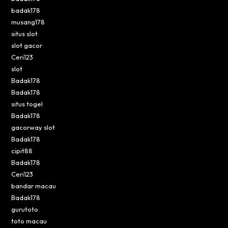
badak178
musang178
situs slot
slot gacor
Ceri123
slot
Badak178
Badak178
situs togel
Badak178
gacorway slot
Badak178
cipit88
Badak178
Ceri123
bandar macau
Badak178
gurutoto
toto macau