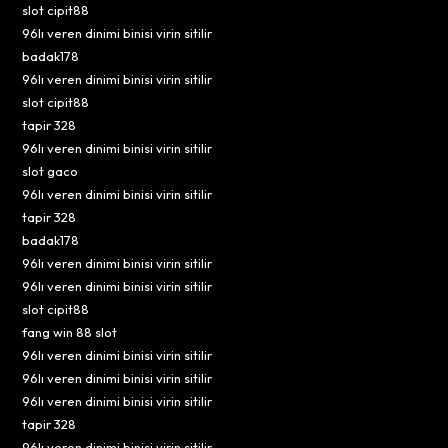
slot cipit88
96lı veren dinimi binisi virin sitilir
badak178
96lı veren dinimi binisi virin sitilir
slot cipit88
tapir 328
96lı veren dinimi binisi virin sitilir
slot gaco
96lı veren dinimi binisi virin sitilir
tapir 328
badak178
96lı veren dinimi binisi virin sitilir
96lı veren dinimi binisi virin sitilir
slot cipit88
fang win 88 slot
96lı veren dinimi binisi virin sitilir
96lı veren dinimi binisi virin sitilir
96lı veren dinimi binisi virin sitilir
tapir 328
96lı veren dinimi binisi virin sitilir