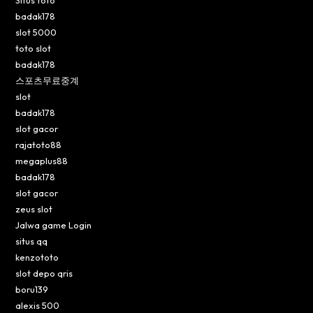
badak178
slot 5000
toto slot
badak178
스포츠무료중계
slot
badak178
slot gacor
rajatoto88
megaplus88
badak178
slot gacor
zeus slot
Jalwa game Login
situs qq
kenzototo
slot depo qris
boru139
alexis 500