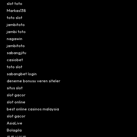
slot toto
Markas138
toto slot
jambitoto
jambi toto
nagawin
jambitoto
sabangjitu
casiobet
toto slot
sabangbet login
deneme bonusu veren siteler
situs slot
slot gacor
slot online
best online casinos malaysia
slot gacor
AsiaLive
Bolagila
토토사이트