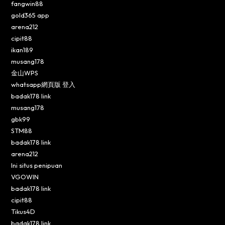
fangwin88
gold365 app
arena212
cipit88
ikan189
musang178
金山WPS
whatsapp網頁版 登入
badak178 link
musang178
gbk99
STM88
badak178 link
arena212
Ini situs penipuan
VGOWIN
badak178 link
cipit88
Tikus4D
badak178 link