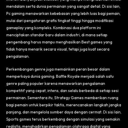
mendalam serta dunia permainan yang sangat detail. Di sisi lain,
Pc gaming menawarkan kebebasan yang lebih luas bagi pemain,
mulai dari pengaturan grafis tingkat tinggi hingga modifikasi
gameplay yang kompleks. Kombinasi dua platform ini
menciptakan standar baru dalam industri, di mana setiap
pengembang harus mampu menghasilkan Best games yang
tidak hanya menarik secara visual, tetapi juga kuat secara
pengalaman.
Perkembangan genre juga memainkan peran besar dalam
memperkaya dunia gaming. Battle Royale menjadi salah satu
genre paling populer karena menawarkan pengalaman
kompetitif yang cepat, intens, dan selalu berbeda di setiap sesi
permainan. Sementara itu, Strategy Games memberikan ruang
bagi pemain untuk berpikir taktis, merencanakan langkah jangka
panjang, dan mengelola sumber daya dengan cermat. Di sisi lain,
Sports gsmes terus berkembang dengan simulasi yang semakin
realistis, menghadirkan pengalaman olahraga digital yang