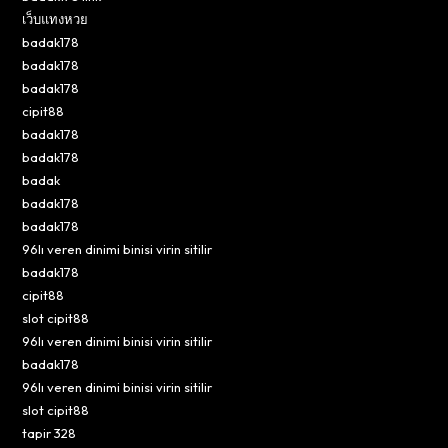
เว็บแทงหวย
badak178
badak178
badak178
cipit88
badak178
badak178
badak
badak178
badak178
96lı veren dinimi binisi virin sitilir
badak178
cipit88
slot cipit88
96lı veren dinimi binisi virin sitilir
badak178
96lı veren dinimi binisi virin sitilir
slot cipit88
tapir 328