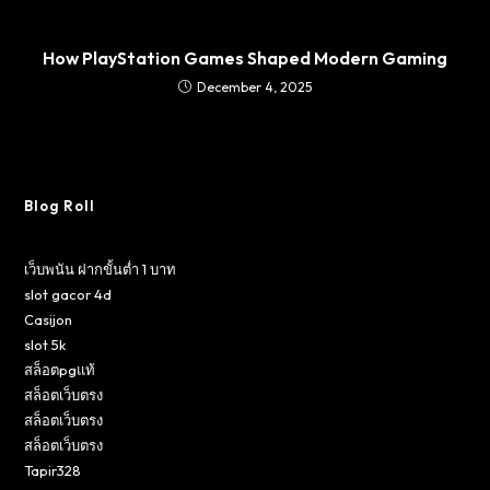
How PlayStation Games Shaped Modern Gaming
December 4, 2025
Blog Roll
เว็บพนัน ฝากขั้นต่ำ 1 บาท
slot gacor 4d
Casijon
slot 5k
สล็อตpgแท้
สล็อตเว็บตรง
สล็อตเว็บตรง
สล็อตเว็บตรง
Tapir328