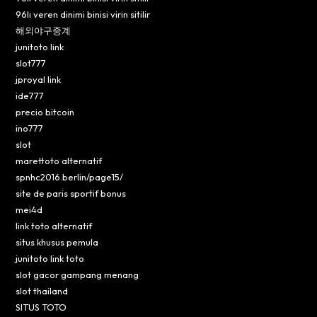
96lı veren dinimi binisi virin sitilir
해외야구중계
junitoto link
slot777
jproyal link
ide777
precio bitcoin
ino777
slot
marettoto alternatif
spnhc2016.berlin/page15/
site de paris sportif bonus
mei4d
link toto alternatif
situs khusus pemula
junitoto link toto
slot gacor gampang menang
slot thailand
SITUS TOTO