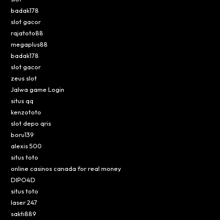
badak178
slot gacor
rajatoto88
megaplus88
badak178
slot gacor
zeus slot
Jalwa game Login
situs qq
kenzototo
slot depo qris
boru139
alexis 500
situs toto
online casinos canada for real money
DIPO4D
situs toto
laser 247
sakti889