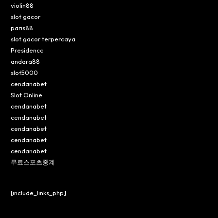
violin88
slot gacor
paris88
slot gacor terpercaya
Presidencc
andara88
slot5000
cendanabet
Slot Online
cendanabet
cendanabet
cendanabet
cendanabet
cendanabet
무료스포츠중계
[include_links_php]