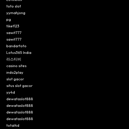
toto slot
yymahjong
pg
tiket123
sawit777
sawit777
bandartoto
Lotus365 India
라스티비
casino sites
indo2play
slot gacor
situs slot gacor
yy4d
dewataslot888
dewataslot888
dewataslot888
dewataslot888
total4d